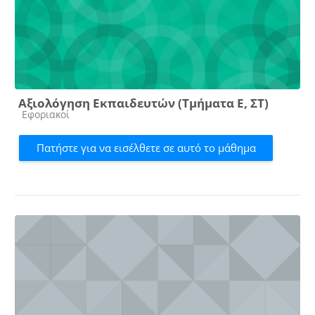
Αξιολόγηση Εκπαιδευτών (Τμήματα Ε, ΣΤ)
Κατηγορία μαθήματος
Εφοριακοί
Πατήστε για να εισέλθετε σε αυτό το μάθημα