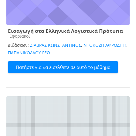
Εισαγωγή στα Ελληνικά Λογιστικά Πρότυπα
Κατηγορία μαθήματος
Εφοριακοί
Διδάσκων:
ΖΙΑΒΡΑΣ ΚΩΝΣΤΑΝΤΙΝΟΣ
,
ΝΤΟΚΟΖΗ ΑΦΡΟΔΙΤΗ
,
ΠΑΠΑΝΙΚΟΛΑΟΥ ΓΕΩ
Πατήστε για να εισέλθετε σε αυτό το μάθημα