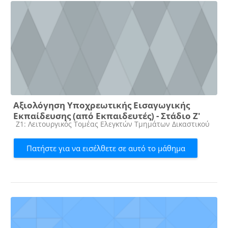
Αξιολόγηση Υποχρεωτικής Εισαγωγικής
Εκπαίδευσης (από Εκπαιδευτές) - Στάδιο Ζ'
Κατηγορία μαθήματος
Ζ1: Λειτουργικός Τομέας Ελεγκτών Τμημάτων Δικαστικού
Πατήστε για να εισέλθετε σε αυτό το μάθημα