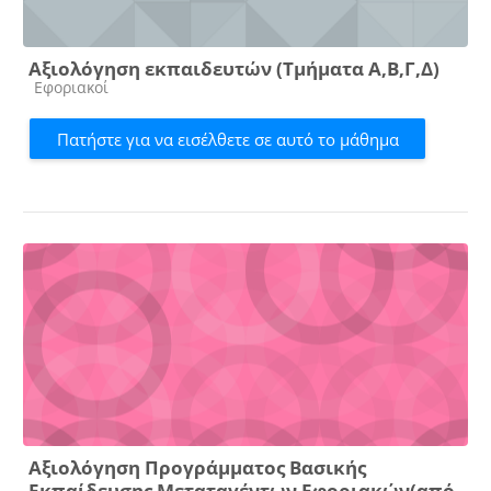
Αξιολόγηση εκπαιδευτών (Τμήματα Α,Β,Γ,Δ)
Κατηγορία μαθήματος
Εφοριακοί
Πατήστε για να εισέλθετε σε αυτό το μάθημα
Αξιολόγηση Προγράμματος Βασικής
Εκπαίδευσης Μεταταγέντων Εφοριακών(από