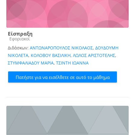
Είσπραξη
Κατηγορία μαθήματος
Εφοριακοί
Διδάσκων:
ΑΝΤΩΝΑΡΟΠΟΥΛΟΣ ΝΙΚΟΛΑΟΣ
,
ΔΟΥΔΟΥΜΗ
ΝΙΚΟΛΕΤΑ
,
ΚΟΛΟΒΟΥ ΒΑΣΙΛΙΚΗ
,
ΛΩΛΟΣ ΑΡΙΣΤΟΤΕΛΗΣ
,
ΣΤΥΜΦΑΛΙΑΔΟΥ ΜΑΡΙΑ
,
ΤΣΙΝΤΗ ΙΩΑΝΝΑ
Πατήστε για να εισέλθετε σε αυτό το μάθημα