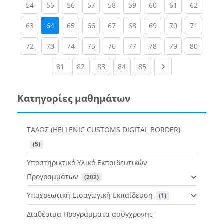
(current)
(current)
(current)
(current)
(current)
(current)
(current)
(current)
(current
54
55
56
57
58
59
60
61
62
(current)
(current)
(current)
(current)
(current)
(current)
(current)
(current
63
64
65
66
67
68
69
70
71
(current)
(current)
(current)
(current)
(current)
(current)
(current)
(current)
(current
72
73
74
75
76
77
78
79
80
(current)
(current)
(current)
(current)
(current)
Next page
81
82
83
84
85
Κατηγορίες μαθημάτων
ΤΑΛΩΣ (HELLENIC CUSTOMS DIGITAL BORDER)
 (5)
Υποστηρικτικό Υλικό Εκπαιδευτικών
Προγραμμάτων
 (202)
Υποχρεωτική Εισαγωγική Εκπαίδευση
 (1)
Διαθέσιμα Προγράμματα ασύγχρονης