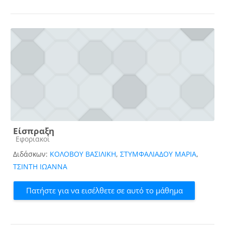
Είσπραξη
Κατηγορία μαθήματος
Εφοριακοί
Διδάσκων:
ΚΟΛΟΒΟΥ ΒΑΣΙΛΙΚΗ
,
ΣΤΥΜΦΑΛΙΑΔΟΥ ΜΑΡΙΑ
,
ΤΣΙΝΤΗ ΙΩΑΝΝΑ
Πατήστε για να εισέλθετε σε αυτό το μάθημα