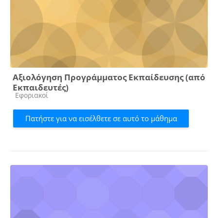
Αξιολόγηση Προγράμματος Εκπαίδευσης (από
Εκπαιδευτές)
Κατηγορία μαθήματος
Εφοριακοί
Πατήστε για να εισέλθετε σε αυτό το μάθημα