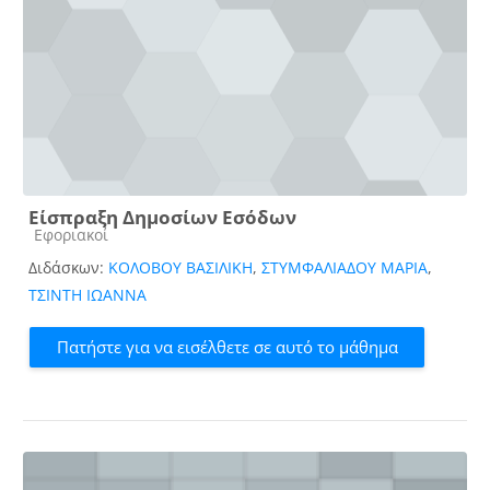
Είσπραξη Δημοσίων Εσόδων
Κατηγορία μαθήματος
Εφοριακοί
Διδάσκων:
ΚΟΛΟΒΟΥ ΒΑΣΙΛΙΚΗ
,
ΣΤΥΜΦΑΛΙΑΔΟΥ ΜΑΡΙΑ
,
ΤΣΙΝΤΗ ΙΩΑΝΝΑ
Πατήστε για να εισέλθετε σε αυτό το μάθημα