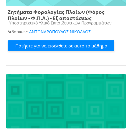
Ζητήματα Φορολογίας Πλοίων (Φόρος
Πλοίων - Φ.Π.Α.) - Εξ αποστάσεως
Κατηγορία μαθήματος
Υποστηρικτικό Υλικό Εκπαιδευτικών Προγραμμάτων
Διδάσκων:
ΑΝΤΩΝΑΡΟΠΟΥΛΟΣ ΝΙΚΟΛΑΟΣ
Πατήστε για να εισέλθετε σε αυτό το μάθημα