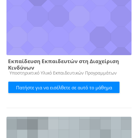
Εκπαίδευση Εκπαιδευτών στη Διαχείριση
Κινδύνων
Κατηγορία μαθήματος
Υποστηρικτικό Υλικό Εκπαιδευτικών Προγραμμάτων
Πατήστε για να εισέλθετε σε αυτό το μάθημα