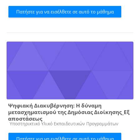
Πατήστε για να εισέλθετε σε αυτό το μάθημα
Ψηφιακή Διακυβέρνηση: Η δύναμη
μετασχηματισμού της Δημόσιας Διοίκησης_Εξ
αποστάσεως
Κατηγορία μαθήματος
Υποστηρικτικό Υλικό Εκπαιδευτικών Προγραμμάτων
Πατήστε για να εισέλθετε σε αυτό το μάθημα