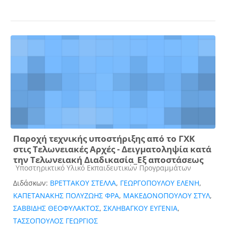
Παροχή τεχνικής υποστήριξης από το ΓΧΚ
στις Τελωνειακές Αρχές - Δειγματοληψία κατά
την Τελωνειακή Διαδικασία_Εξ αποστάσεως
Κατηγορία μαθήματος
Υποστηρικτικό Υλικό Εκπαιδευτικών Προγραμμάτων
Διδάσκων:
ΒΡΕΤΤΑΚΟΥ ΣΤΕΛΛΑ
,
ΓΕΩΡΓΟΠΟΥΛΟΥ ΕΛΕΝΗ
,
ΚΑΠΕΤΑΝΑΚΗΣ ΠΟΛΥΖΩΗΣ ΦΡΑ
,
ΜΑΚΕΔΟΝΟΠΟΥΛΟΥ ΣΤΥΛ
,
ΣΑΒΒΙΔΗΣ ΘΕΟΦΥΛΑΚΤΟΣ
,
ΣΚΛΗΒΑΓΚΟΥ ΕΥΓΕΝΙΑ
,
ΤΑΣΣΟΠΟΥΛΟΣ ΓΕΩΡΓΙΟΣ