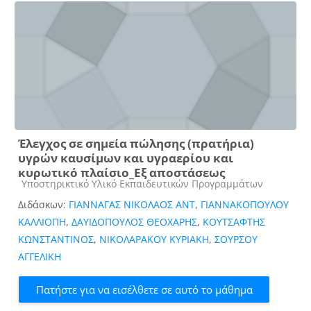
Έλεγχος σε σημεία πώλησης (πρατήρια)
υγρών καυσίμων και υγραερίου και
κυρωτικό πλαίσιο_Εξ αποστάσεως
Κατηγορία μαθήματος
Υποστηρικτικό Υλικό Εκπαιδευτικών Προγραμμάτων
Διδάσκων:
ΓΙΑΝΝΑΓΑΣ ΝΙΚΟΛΑΟΣ ΑΝΤ
,
ΓΙΑΝΝΑΚΟΠΟΥΛΟΥ
ΚΑΛΛΙΟΠΗ
,
ΔΑΥΙΔΟΠΟΥΛΟΣ ΘΕΟΧΑΡΗΣ
,
ΚΟΥΤΣΑΦΤΗΣ
ΚΩΝΣΤΑΝΤΙΝΟΣ
,
ΝΙΚΟΛΑΡΑΚΟΥ ΚΥΡΙΑΚΗ
,
ΣΟΥΡΣΟΥ
ΑΓΓΕΛΙΚΗ
Πατήστε για να εισέλθετε σε αυτό το μάθημα