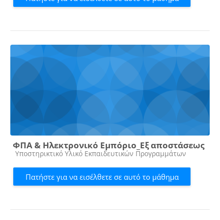
ΦΠΑ & Ηλεκτρονικό Εμπόριο_Εξ αποστάσεως
Κατηγορία μαθήματος
Υποστηρικτικό Υλικό Εκπαιδευτικών Προγραμμάτων
Πατήστε για να εισέλθετε σε αυτό το μάθημα