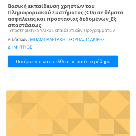
Βασική εκπαίδευση χρηστών του
Πληροφοριακού Συστήματος (CIS) σε θέματα
ασφάλειας και προστασίας δεδομένων_Εξ
αποστάσεως
Κατηγορία μαθήματος
Υποστηρικτικό Υλικό Εκπαιδευτικών Προγραμμάτων
Διδάσκων:
ΜΠΑΜΠΑΛΕΤΑΚΗ ΓΕΩΡΓΙΑ
,
ΤΣΑΚΙΡΗΣ
ΔΗΜΗΤΡΙΟΣ
Πατήστε για να εισέλθετε σε αυτό το μάθημα