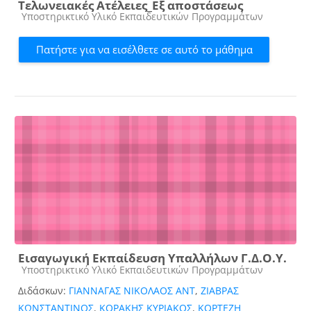
Τελωνειακές Ατέλειες_Εξ αποστάσεως
Κατηγορία μαθήματος
Υποστηρικτικό Υλικό Εκπαιδευτικών Προγραμμάτων
Πατήστε για να εισέλθετε σε αυτό το μάθημα
Εισαγωγική Εκπαίδευση Υπαλλήλων Γ.Δ.Ο.Υ.
Κατηγορία μαθήματος
Υποστηρικτικό Υλικό Εκπαιδευτικών Προγραμμάτων
Διδάσκων:
ΓΙΑΝΝΑΓΑΣ ΝΙΚΟΛΑΟΣ ΑΝΤ
,
ΖΙΑΒΡΑΣ
ΚΩΝΣΤΑΝΤΙΝΟΣ
,
ΚΟΡΑΚΗΣ ΚΥΡΙΑΚΟΣ
,
ΚΟΡΤΕΖΗ