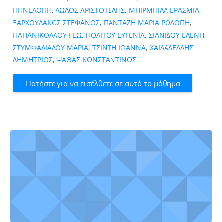
ΠΗΝΕΛΟΠΗ
,
ΛΩΛΟΣ ΑΡΙΣΤΟΤΕΛΗΣ
,
ΜΠΙΡΜΠΙΛΑ ΕΡΑΣΜΙΑ
,
ΞΑΡΧΟΥΛΑΚΟΣ ΣΤΕΦΑΝΟΣ
,
ΠΑΝΤΑΖΗ ΜΑΡΙΑ ΡΟΔΟΠΗ
,
ΠΑΠΑΝΙΚΟΛΑΟΥ ΓΕΩ
,
ΠΟΛΙΤΟΥ ΕΥΓΕΝΙΑ
,
ΣΙΑΝΙΔΟΥ ΕΛΕΝΗ
,
ΣΤΥΜΦΑΛΙΑΔΟΥ ΜΑΡΙΑ
,
ΤΣΙΝΤΗ ΙΩΑΝΝΑ
,
ΧΑΙΛΑΔΕΛΛΗΣ
ΔΗΜΗΤΡΙΟΣ
,
ΨΑΘΑΣ ΚΩΝΣΤΑΝΤΙΝΟΣ
Πατήστε για να εισέλθετε σε αυτό το μάθημα