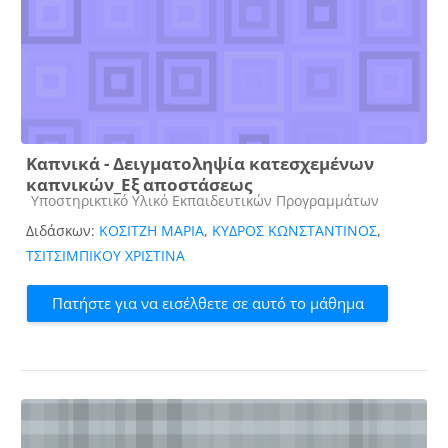
Καπνικά - Δειγματοληψία κατεσχεμένων
καπνικών_Εξ αποστάσεως
Κατηγορία μαθήματος
Υποστηρικτικό Υλικό Εκπαιδευτικών Προγραμμάτων
Διδάσκων:
ΚΟΣΙΤΖΗ ΜΑΡΙΑ
,
ΚΥΔΡΟΣ ΚΩΝΣΤΑΝΤΙΝΟΣ
,
ΤΣΙΤΣΙΜΠΙΚΟΥ ΧΡΙΣΤΙΝΑ
Πατήστε για να εισέλθετε σε αυτό το μάθημα