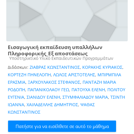
Εισαγωγική εκπαίδευση υπαλλήλων
Πληροφορικής_Εξ αποστάσεως
Κατηγορία μαθήματος
Υποστηρικτικό Υλικό Εκπαιδευτικών Προγραμμάτων
Διδάσκων:
ΖΙΑΒΡΑΣ ΚΩΝΣΤΑΝΤΙΝΟΣ
,
ΚΟΡΑΚΗΣ ΚΥΡΙΑΚΟΣ
,
ΚΟΡΤΕΖΗ ΠΗΝΕΛΟΠΗ
,
ΛΩΛΟΣ ΑΡΙΣΤΟΤΕΛΗΣ
,
ΜΠΙΡΜΠΙΛΑ
ΕΡΑΣΜΙΑ
,
ΞΑΡΧΟΥΛΑΚΟΣ ΣΤΕΦΑΝΟΣ
,
ΠΑΝΤΑΖΗ ΜΑΡΙΑ
ΡΟΔΟΠΗ
,
ΠΑΠΑΝΙΚΟΛΑΟΥ ΓΕΩ
,
ΠΑΤΟΥΧΑ ΕΛΕΝΗ
,
ΠΟΛΙΤΟΥ
ΕΥΓΕΝΙΑ
,
ΣΙΑΝΙΔΟΥ ΕΛΕΝΗ
,
ΣΤΥΜΦΑΛΙΑΔΟΥ ΜΑΡΙΑ
,
ΤΣΙΝΤΗ
ΙΩΑΝΝΑ
,
ΧΑΙΛΑΔΕΛΛΗΣ ΔΗΜΗΤΡΙΟΣ
,
ΨΑΘΑΣ
ΚΩΝΣΤΑΝΤΙΝΟΣ
Πατήστε για να εισέλθετε σε αυτό το μάθημα