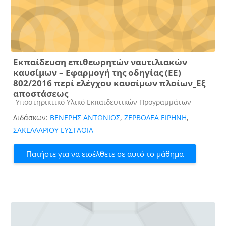
Εκπαίδευση επιθεωρητών ναυτιλιακών
καυσίμων – Εφαρμογή της οδηγίας (ΕΕ)
802/2016 περί ελέγχου καυσίμων πλοίων_Εξ
αποστάσεως
Κατηγορία μαθήματος
Υποστηρικτικό Υλικό Εκπαιδευτικών Προγραμμάτων
Διδάσκων:
ΒΕΝΕΡΗΣ ΑΝΤΩΝΙΟΣ
,
ΖΕΡΒΟΛΕΑ ΕΙΡΗΝΗ
,
ΣΑΚΕΛΛΑΡΙΟΥ ΕΥΣΤΑΘΙΑ
Πατήστε για να εισέλθετε σε αυτό το μάθημα