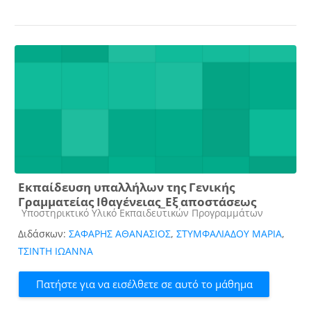
Εκπαίδευση υπαλλήλων της Γενικής
Γραμματείας Ιθαγένειας_Εξ αποστάσεως
Κατηγορία μαθήματος
Υποστηρικτικό Υλικό Εκπαιδευτικών Προγραμμάτων
Διδάσκων:
ΣΑΦΑΡΗΣ ΑΘΑΝΑΣΙΟΣ
,
ΣΤΥΜΦΑΛΙΑΔΟΥ ΜΑΡΙΑ
,
ΤΣΙΝΤΗ ΙΩΑΝΝΑ
Πατήστε για να εισέλθετε σε αυτό το μάθημα