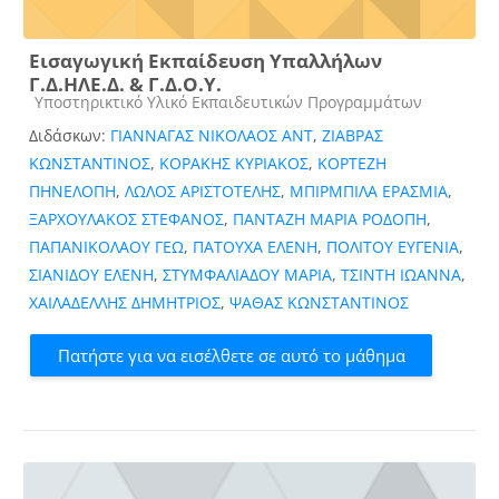
Εισαγωγική Εκπαίδευση Υπαλλήλων
Γ.Δ.ΗΛΕ.Δ. & Γ.Δ.Ο.Υ.
Κατηγορία μαθήματος
Υποστηρικτικό Υλικό Εκπαιδευτικών Προγραμμάτων
Διδάσκων:
ΓΙΑΝΝΑΓΑΣ ΝΙΚΟΛΑΟΣ ΑΝΤ
,
ΖΙΑΒΡΑΣ
ΚΩΝΣΤΑΝΤΙΝΟΣ
,
ΚΟΡΑΚΗΣ ΚΥΡΙΑΚΟΣ
,
ΚΟΡΤΕΖΗ
ΠΗΝΕΛΟΠΗ
,
ΛΩΛΟΣ ΑΡΙΣΤΟΤΕΛΗΣ
,
ΜΠΙΡΜΠΙΛΑ ΕΡΑΣΜΙΑ
,
ΞΑΡΧΟΥΛΑΚΟΣ ΣΤΕΦΑΝΟΣ
,
ΠΑΝΤΑΖΗ ΜΑΡΙΑ ΡΟΔΟΠΗ
,
ΠΑΠΑΝΙΚΟΛΑΟΥ ΓΕΩ
,
ΠΑΤΟΥΧΑ ΕΛΕΝΗ
,
ΠΟΛΙΤΟΥ ΕΥΓΕΝΙΑ
,
ΣΙΑΝΙΔΟΥ ΕΛΕΝΗ
,
ΣΤΥΜΦΑΛΙΑΔΟΥ ΜΑΡΙΑ
,
ΤΣΙΝΤΗ ΙΩΑΝΝΑ
,
ΧΑΙΛΑΔΕΛΛΗΣ ΔΗΜΗΤΡΙΟΣ
,
ΨΑΘΑΣ ΚΩΝΣΤΑΝΤΙΝΟΣ
Πατήστε για να εισέλθετε σε αυτό το μάθημα