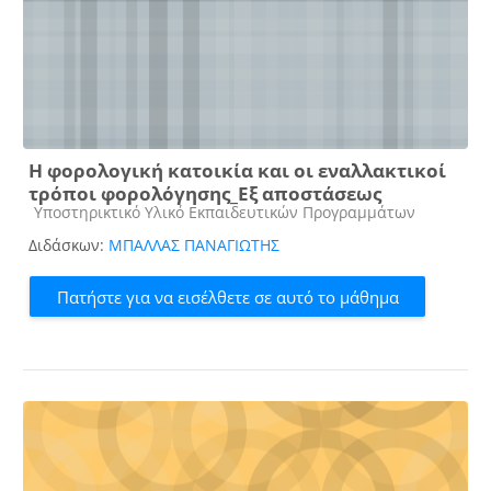
Η φορολογική κατοικία και οι εναλλακτικοί
τρόποι φορολόγησης_Εξ αποστάσεως
Κατηγορία μαθήματος
Υποστηρικτικό Υλικό Εκπαιδευτικών Προγραμμάτων
Διδάσκων:
ΜΠΑΛΛΑΣ ΠΑΝΑΓΙΩΤΗΣ
Πατήστε για να εισέλθετε σε αυτό το μάθημα