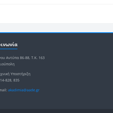
Μπλοκ
οκ
η Επικοινωνία
οινωνία
ου Αντύπα 86-88, Τ.Κ. 163
λιούπολη
χνική Υποστήριξη
14-828, 835
ail:
akadimia@aade.gr