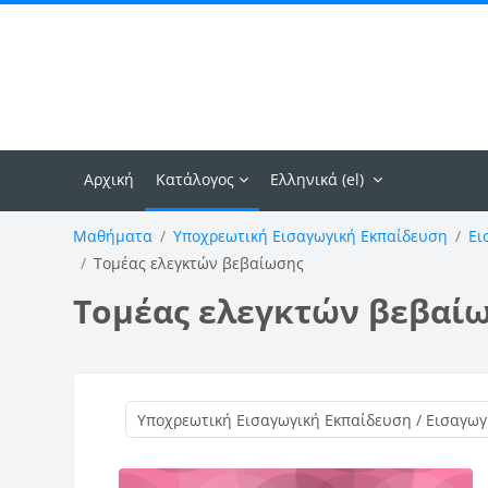
Μετάβαση στο κεντρικό περιεχόμενο
Αρχική
Κατάλογος
Ελληνικά ‎(el)‎
Μαθήματα
Υποχρεωτική Εισαγωγική Εκπαίδευση
Ει
Τομέας ελεγκτών βεβαίωσης
Τομέας ελεγκτών βεβαί