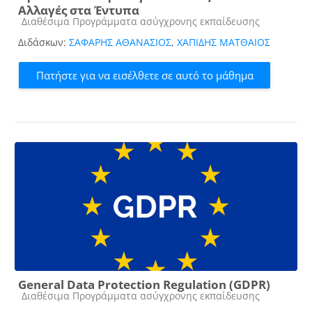
Αλλαγές στα Έντυπα
Κατηγορία μαθήματος
Διαθέσιμα Προγράμματα ασύγχρονης εκπαίδευσης
Διδάσκων:
ΣΑΦΑΡΗΣ ΑΘΑΝΑΣΙΟΣ
,
ΧΑΠΙΔΗΣ ΜΑΤΘΑΙΟΣ
Πατήστε για να εισέλθετε σε αυτό το μάθημα
General Data Protection Regulation (GDPR)
Κατηγορία μαθήματος
Διαθέσιμα Προγράμματα ασύγχρονης εκπαίδευσης