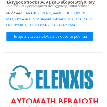
Έλεγχος αποσκευών μέσω εξομοιωτή X Ray
Κατηγορία μαθήματος
Διαθέσιμα Προγράμματα ασύγχρονης εκπαίδευσης
Διδάσκων:
ΚΑΝΑΒΟΥ ΕΛΕΝΗ
,
ΛΑΜΠΙΡΗΣ ΓΕΩΡΓΙΟΣ
,
ΜΑΤΣΟΥΚΑ ΑΓΓΕΛ
,
ΜΠΑΛΛΑΣ ΠΑΝΑΓΙΩΤΗΣ
,
ΤΖΑΒΛΑΚΗ
ΘΕΟΝΥΜΦΗ
,
ΤΣΟΥΡΟΥΛΑ ΖΕΖΑ ΖΑΧΑΡΟΥΛΑ
Πατήστε για να εισέλθετε σε αυτό το μάθημα