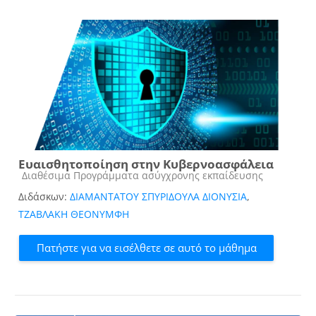
Ευαισθητοποίηση στην Κυβερνοασφάλεια
Κατηγορία μαθήματος
Διαθέσιμα Προγράμματα ασύγχρονης εκπαίδευσης
Διδάσκων:
ΔΙΑΜΑΝΤΑΤΟΥ ΣΠΥΡΙΔΟΥΛΑ ΔΙΟΝΥΣΙΑ
,
ΤΖΑΒΛΑΚΗ ΘΕΟΝΥΜΦΗ
Πατήστε για να εισέλθετε σε αυτό το μάθημα