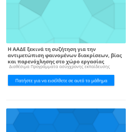
Η ΑΑΔΕ ξεκινά τη συζήτηση για την
αντιμετώπιση φαινομένων διακρίσεων, βίας
και παρενόχλησης στο χώρο εργασίας
Κατηγορία μαθήματος
Διαθέσιμα Προγράμματα ασύγχρονης εκπαίδευσης
Πατήστε για να εισέλθετε σε αυτό το μάθημα