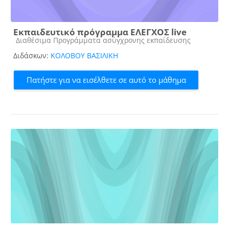
Εκπαιδευτικό πρόγραμμα ΕΛΕΓΧΟΣ live
Κατηγορία μαθήματος
Διαθέσιμα Προγράμματα ασύγχρονης εκπαίδευσης
Διδάσκων:
ΚΟΛΟΒΟΥ ΒΑΣΙΛΙΚΗ
Πατήστε για να εισέλθετε σε αυτό το μάθημα