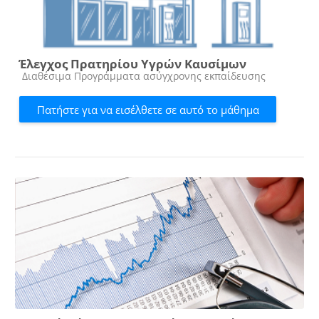
Έλεγχος Πρατηρίου Υγρών Καυσίμων
Κατηγορία μαθήματος
Διαθέσιμα Προγράμματα ασύγχρονης εκπαίδευσης
Πατήστε για να εισέλθετε σε αυτό το μάθημα