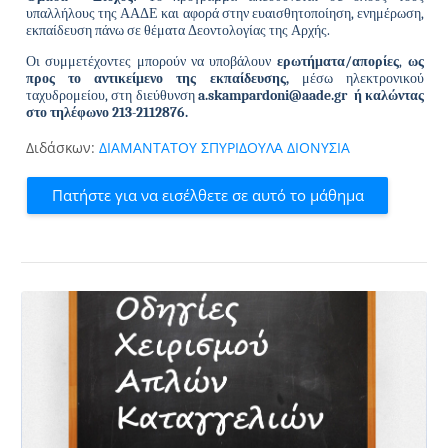
υπαλλήλους της ΑΑΔΕ και αφορά στην ευαισθητοποίηση, ενημέρωση,
εκπαίδευση πάνω σε θέματα Δεοντολογίας της Αρχής.
Οι συμμετέχοντες μπορούν να υποβάλουν
ερωτήματα/απορίες
,
ως
προς το αντικείμενο της εκπαίδευσης,
μέσω ηλεκτρονικού
ταχυδρομείου, στη διεύθυνση
a
.
skampardoni
@
aade
.
gr
ή καλώντας
στο τηλέφωνο 213-2112876.
Διδάσκων:
ΔΙΑΜΑΝΤΑΤΟΥ ΣΠΥΡΙΔΟΥΛΑ ΔΙΟΝΥΣΙΑ
Πατήστε για να εισέλθετε σε αυτό το μάθημα