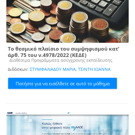
Το θεσμικό πλαίσιο του συμψηφισμού κατ’
άρθ. 75 του ν.4978/2022 (ΚΕΔΕ)
Κατηγορία μαθήματος
Διαθέσιμα Προγράμματα ασύγχρονης εκπαίδευσης
Διδάσκων:
ΣΤΥΜΦΑΛΙΑΔΟΥ ΜΑΡΙΑ
,
ΤΣΙΝΤΗ ΙΩΑΝΝΑ
Πατήστε για να εισέλθετε σε αυτό το μάθημα