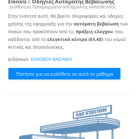
Elenxis :: Οδηγίες Αυτόματης Βεβαίωσης
Κατηγορία μαθήματος
Διαθέσιμα Προγράμματα ασύγχρονης εκπαίδευσης
Στην ενότητα αυτή, θα βρείτε πληροφορίες και οδηγίες
χρήσης της εφαρμογής για την
αυτόματη βεβαίωση
των
ποσών που προκύπτουν από τις
πράξεις ελέγχου
, που
εκδίδονται από τα
ελεγκτικά κέντρα (ΕΛ.ΚΕ)
του νομού
Αττικής και Θεσσαλονίκης.
Διδάσκων:
ΚΟΛΟΒΟΥ ΒΑΣΙΛΙΚΗ
Πατήστε για να εισέλθετε σε αυτό το μάθημα