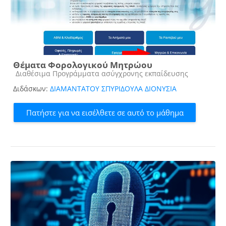
Θέματα Φορολογικού Μητρώου
Κατηγορία μαθήματος
Διαθέσιμα Προγράμματα ασύγχρονης εκπαίδευσης
Διδάσκων:
ΔΙΑΜΑΝΤΑΤΟΥ ΣΠΥΡΙΔΟΥΛΑ ΔΙΟΝΥΣΙΑ
Πατήστε για να εισέλθετε σε αυτό το μάθημα