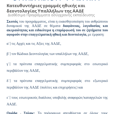
Κατευθυντήριες γραμμές ηθικής και
δεοντολογίας Υπαλλήλων της ΑΑΔΕ
Κατηγορία μαθήματος
Διαθέσιμα Προγράμματα ασύγχρονης εκπαίδευσης
Σκοπός
του προγράμματος, είναι η ευαισθητοποίηση του ανθρώπινου
δυναμικού της ΑΑΔΕ σε θέματα
διαφάνειας, λογοδοσίας και
ακεραιότητας και ειδικότερα η επιμόρφωσή του σε ζητήματα που
αφορούν στην επαγγελματική ηθική και δεοντολογία,
με έμφαση:
α΄| τις Αρχές και τις Αξίες της ΑΑΔΕ,
β΄| τον Κώδικα Δεοντολογίας των υπαλλήλων της ΑΑΔΕ,
γ΄| τα πρότυπα επαγγελματικής συμπεριφοράς στο εσωτερικό
περιβάλλον της ΑΑΔΕ,
δ΄| τα πρότυπα επαγγελματικής συμπεριφοράς στο εξωτερικό
περιβάλλον της ΑΑΔΕ (πολίτες και επιχειρήσεις) και
ε΄| τους εσωτερικούς διαύλους υποβολής αναφορών/καταγγελιών της
ΑΑΔΕ.
Ομάδα - Στόχος:
Το πρόγραμμα απευθύνεται σε όλους τους