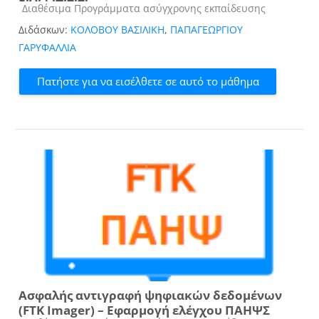
Κατηγορία μαθήματος
Διαθέσιμα Προγράμματα ασύγχρονης εκπαίδευσης
Διδάσκων:
ΚΟΛΟΒΟΥ ΒΑΣΙΛΙΚΗ
,
ΠΑΠΑΓΕΩΡΓΙΟΥ
ΓΑΡΥΦΑΛΛΙΑ
Πατήστε για να εισέλθετε σε αυτό το μάθημα
Ασφαλής αντιγραφή ψηφιακών δεδομένων
(FTK Imager) – Εφαρμογή ελέγχου ΠΑΗΨΣ