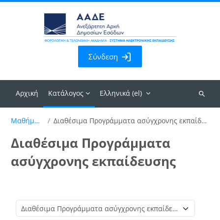
Μετάβαση στο κεντρικό περιεχόμενο
Σύνδεση
Αρχική
Κατάλογος
Ελληνικά ‎(el)‎
Αναζήτ
μαθημά
Μαθήματα
Διαθέσιμα Προγράμματα ασύγχρονης εκπαίδευσης
Διαθέσιμα Προγράμματα
ασύγχρονης εκπαίδευσης
Κατηγορίες μαθημάτων