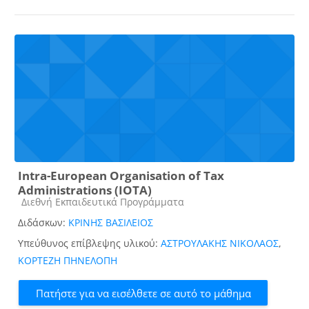
Intra-European Organisation of Tax
Administrations (IOTA)
Κατηγορία μαθήματος
Διεθνή Εκπαιδευτικά Προγράμματα
Διδάσκων:
ΚΡΙΝΗΣ ΒΑΣΙΛΕΙΟΣ
Υπεύθυνος επίβλεψης υλικού:
ΑΣΤΡΟΥΛΑΚΗΣ ΝΙΚΟΛΑΟΣ
,
ΚΟΡΤΕΖΗ ΠΗΝΕΛΟΠΗ
Πατήστε για να εισέλθετε σε αυτό το μάθημα