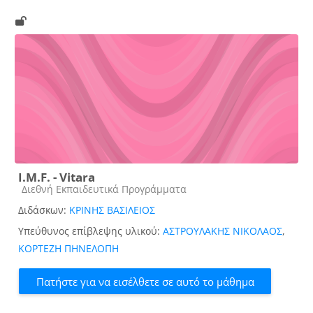
Ι.Μ.F. - Vitara
Κατηγορία μαθήματος
Διεθνή Εκπαιδευτικά Προγράμματα
Διδάσκων:
ΚΡΙΝΗΣ ΒΑΣΙΛΕΙΟΣ
Υπεύθυνος επίβλεψης υλικού:
ΑΣΤΡΟΥΛΑΚΗΣ ΝΙΚΟΛΑΟΣ
,
ΚΟΡΤΕΖΗ ΠΗΝΕΛΟΠΗ
Πατήστε για να εισέλθετε σε αυτό το μάθημα