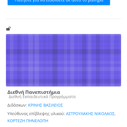
Διεθνή Πανεπιστήμια
Κατηγορία μαθήματος
Διεθνή Εκπαιδευτικά Προγράμματα
Διδάσκων:
ΚΡΙΝΗΣ ΒΑΣΙΛΕΙΟΣ
Υπεύθυνος επίβλεψης υλικού:
ΑΣΤΡΟΥΛΑΚΗΣ ΝΙΚΟΛΑΟΣ
,
ΚΟΡΤΕΖΗ ΠΗΝΕΛΟΠΗ