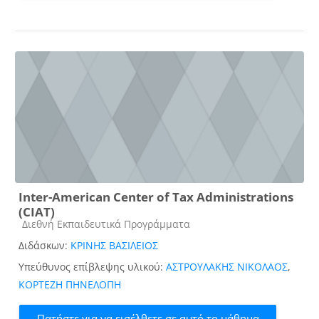
Inter-American Center of Tax Administrations
(CIAT)
Κατηγορία μαθήματος
Διεθνή Εκπαιδευτικά Προγράμματα
Διδάσκων:
ΚΡΙΝΗΣ ΒΑΣΙΛΕΙΟΣ
Υπεύθυνος επίβλεψης υλικού:
ΑΣΤΡΟΥΛΑΚΗΣ ΝΙΚΟΛΑΟΣ
,
ΚΟΡΤΕΖΗ ΠΗΝΕΛΟΠΗ
Πατήστε για να εισέλθετε σε αυτό το μάθημα