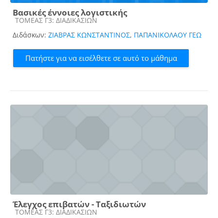
Βασικές έννοιες λογιστικής
Κατηγορία μαθήματος
ΤΟΜΕΑΣ Γ3: ΔΙΑΔΙΚΑΣΙΩΝ
Διδάσκων:
ΖΙΑΒΡΑΣ ΚΩΝΣΤΑΝΤΙΝΟΣ
,
ΠΑΠΑΝΙΚΟΛΑΟΥ ΓΕΩ
Πατήστε για να εισέλθετε σε αυτό το μάθημα
Έλεγχος επιβατών - Ταξιδιωτών
Κατηγορία μαθήματος
ΤΟΜΕΑΣ Γ3: ΔΙΑΔΙΚΑΣΙΩΝ