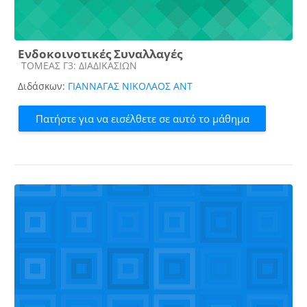
Ενδοκοινοτικές Συναλλαγές
Κατηγορία μαθήματος
ΤΟΜΕΑΣ Γ3: ΔΙΑΔΙΚΑΣΙΩΝ
Διδάσκων:
ΓΙΑΝΝΑΓΑΣ ΝΙΚΟΛΑΟΣ ΑΝΤ
Πατήστε για να εισέλθετε σε αυτό το μάθημα