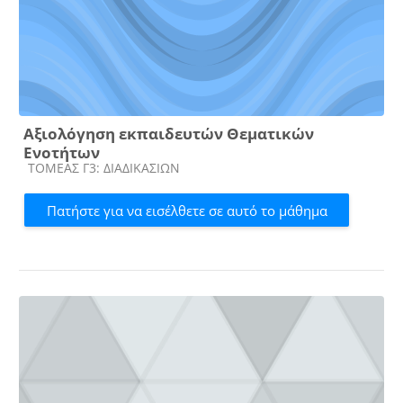
Αξιολόγηση εκπαιδευτών Θεματικών
Ενοτήτων
Κατηγορία μαθήματος
ΤΟΜΕΑΣ Γ3: ΔΙΑΔΙΚΑΣΙΩΝ
Πατήστε για να εισέλθετε σε αυτό το μάθημα