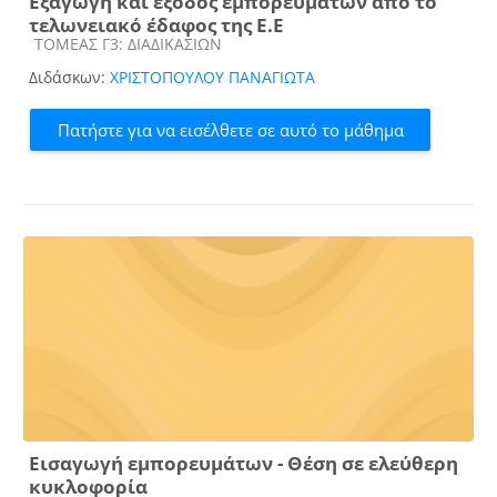
Εξαγωγή και έξοδος εμπορευμάτων από το
τελωνειακό έδαφος της Ε.Ε
Κατηγορία μαθήματος
ΤΟΜΕΑΣ Γ3: ΔΙΑΔΙΚΑΣΙΩΝ
Διδάσκων:
ΧΡΙΣΤΟΠΟΥΛΟΥ ΠΑΝΑΓΙΩΤΑ
Πατήστε για να εισέλθετε σε αυτό το μάθημα
Εισαγωγή εμπορευμάτων - Θέση σε ελεύθερη
κυκλοφορία