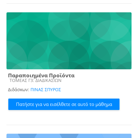
Παραποιημένα Προϊόντα
Κατηγορία μαθήματος
ΤΟΜΕΑΣ Γ3: ΔΙΑΔΙΚΑΣΙΩΝ
Διδάσκων:
ΠΙΝΑΣ ΣΠΥΡΟΣ
Πατήστε για να εισέλθετε σε αυτό το μάθημα