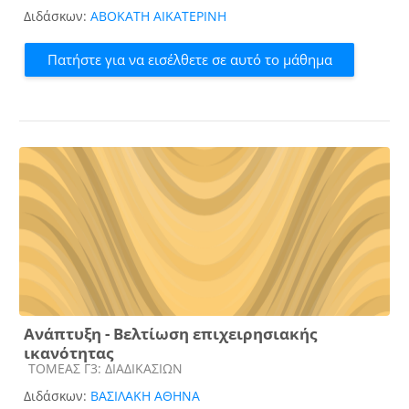
Διδάσκων:
ΑΒΟΚΑΤΗ ΑΙΚΑΤΕΡΙΝΗ
Πατήστε για να εισέλθετε σε αυτό το μάθημα
Ανάπτυξη - Βελτίωση επιχειρησιακής
ικανότητας
Κατηγορία μαθήματος
ΤΟΜΕΑΣ Γ3: ΔΙΑΔΙΚΑΣΙΩΝ
Διδάσκων:
ΒΑΣΙΛΑΚΗ ΑΘΗΝΑ