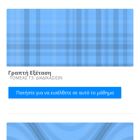
Γραπτή Εξέταση
Κατηγορία μαθήματος
ΤΟΜΕΑΣ Γ3: ΔΙΑΔΙΚΑΣΙΩΝ
Πατήστε για να εισέλθετε σε αυτό το μάθημα