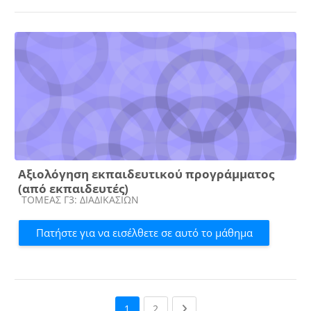
Αξιολόγηση εκπαιδευτικού προγράμματος
(από εκπαιδευτές)
Κατηγορία μαθήματος
ΤΟΜΕΑΣ Γ3: ΔΙΑΔΙΚΑΣΙΩΝ
Πατήστε για να εισέλθετε σε αυτό το μάθημα
(current)
Next page
1
2