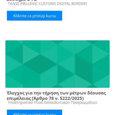
Kategorija kursa
ΤΑΛΩΣ (HELLENIC CUSTOMS DIGITAL BORDER)
Kliknite za pristup kursu
Έλεγχος για την τήρηση των μέτρων δέουσας
επιμέλειας (Άρθρο 78 ν. 5222/2025)
Kategorija kursa
Υποστηρικτικό Υλικό Εκπαιδευτικών Προγραμμάτων
Kliknite za pristup kursu