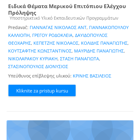
Ειδικά Θέματα Μερικού Επιτόπιου Ελέγχου
Πρόληψης
Kategorija kursa
Υποστηρικτικό Υλικό Εκπαιδευτικών Προγραμμάτων
Predavač:
ΓΙΑΝΝΑΓΑΣ ΝΙΚΟΛΑΟΣ ΑΝΤ
,
ΓΙΑΝΝΑΚΟΠΟΥΛΟΥ
ΚΑΛΛΙΟΠΗ
,
ΓΡΕΓΟΥ ΡΟΔΟΚΛΕΙΑ
,
ΔΑΥΙΔΟΠΟΥΛΟΣ
ΘΕΟΧΑΡΗΣ
,
ΚΕΠΕΤΖΗΣ ΝΙΚΟΛΑΟΣ
,
ΚΟΛΙΔΗΣ ΠΑΝΑΓΙΩΤΗΣ
,
ΚΟΥΤΣΑΦΤΗΣ ΚΩΝΣΤΑΝΤΙΝΟΣ
,
ΜΑΥΡΙΔΗΣ ΠΑΝΑΓΙΩΤΗΣ
,
ΝΙΚΟΛΑΡΑΚΟΥ ΚΥΡΙΑΚΗ
,
ΣΤΑΣΗ ΠΑΝΑΓΙΩΤΑ
,
ΣΤΑΣΙΝΟΠΟΥΛΟΣ ΔΙΟΝΥΣΙΟΣ
Υπεύθυνος επίβλεψης υλικού:
ΚΡΙΝΗΣ ΒΑΣΙΛΕΙΟΣ
Kliknite za pristup kursu