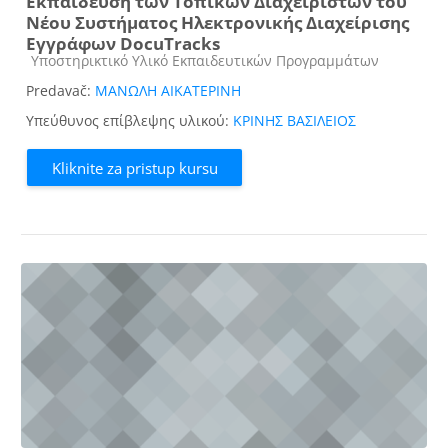
Εκπαίδευση των Τοπικών Διαχειριστών του
Νέου Συστήματος Ηλεκτρονικής Διαχείρισης
Εγγράφων DocuTracks
Kategorija kursa
Υποστηρικτικό Υλικό Εκπαιδευτικών Προγραμμάτων
Predavač:
ΜΑΝΩΛΗ ΑΙΚΑΤΕΡΙΝΗ
Υπεύθυνος επίβλεψης υλικού:
ΚΡΙΝΗΣ ΒΑΣΙΛΕΙΟΣ
Kliknite za pristup kursu