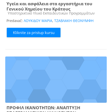
Υγεία και ασφάλεια στα εργαστήρια του
Γενικού Χημείου του Κράτους
Kategorija kursa
Υποστηρικτικό Υλικό Εκπαιδευτικών Προγραμμάτων
Predavač:
ΛΟΥΚΙΔΟΥ ΜΑΡΙΑ
,
ΤΖΑΒΛΑΚΗ ΘΕΟΝΥΜΦΗ
Kliknite za pristup kursu
ΠΡΟΦΙΛ ΙΚΑΝΟΤΗΤΩΝ: ΑΝΑΠΤΥΞΗ