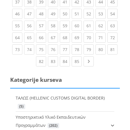
(current)
(current)
(current)
(current)
(current)
(current)
(current)
(current)
(current
37
38
39
40
41
42
43
44
45
(current)
(current)
(current)
(current)
(current)
(current)
(current)
(current)
(current
46
47
48
49
50
51
52
53
54
(current)
(current)
(current)
(current)
(current)
(current)
(current)
(current)
(current
55
56
57
58
59
60
61
62
63
(current)
(current)
(current)
(current)
(current)
(current)
(current)
(current)
(current
64
65
66
67
68
69
70
71
72
(current)
(current)
(current)
(current)
(current)
(current)
(current)
(current)
(current
73
74
75
76
77
78
79
80
81
(current)
(current)
(current)
(current)
Next page
82
83
84
85
Kategorije kurseva
ΤΑΛΩΣ (HELLENIC CUSTOMS DIGITAL BORDER)
 (5)
Υποστηρικτικό Υλικό Εκπαιδευτικών
Προγραμμάτων
 (202)