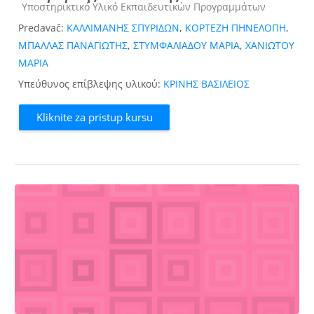
Kategorija kursa
Υποστηρικτικό Υλικό Εκπαιδευτικών Προγραμμάτων
Predavač:
ΚΑΛΛΙΜΑΝΗΣ ΣΠΥΡΙΔΩΝ
,
ΚΟΡΤΕΖΗ ΠΗΝΕΛΟΠΗ
,
ΜΠΑΛΛΑΣ ΠΑΝΑΓΙΩΤΗΣ
,
ΣΤΥΜΦΑΛΙΑΔΟΥ ΜΑΡΙΑ
,
ΧΑΝΙΩΤΟΥ
ΜΑΡΙΑ
Υπεύθυνος επίβλεψης υλικού:
ΚΡΙΝΗΣ ΒΑΣΙΛΕΙΟΣ
Kliknite za pristup kursu