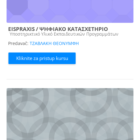
EISPRAXIS / ΨΗΦΙΑΚΟ ΚΑΤΑΣΧΕΤΗΡΙΟ
Kategorija kursa
Υποστηρικτικό Υλικό Εκπαιδευτικών Προγραμμάτων
Predavač:
ΤΖΑΒΛΑΚΗ ΘΕΟΝΥΜΦΗ
Kliknite za pristup kursu