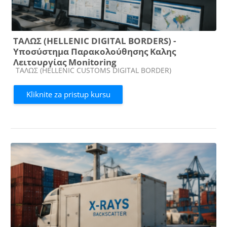
ΤΑΛΩΣ (HELLENIC DIGITAL BORDERS) -
Υποσύστημα Παρακολούθησης Καλης
Λειτουργίας Monitoring
Kategorija kursa
ΤΑΛΩΣ (HELLENIC CUSTOMS DIGITAL BORDER)
Kliknite za pristup kursu