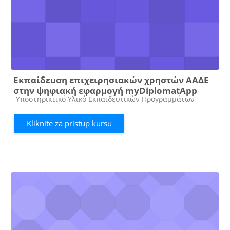
Εκπαίδευση επιχειρησιακών χρηστών ΑΑΔΕ
στην ψηφιακή εφαρμογή myDiplomatApp
Kategorija kursa
Υποστηρικτικό Υλικό Εκπαιδευτικών Προγραμμάτων
Kliknite za pristup kursu