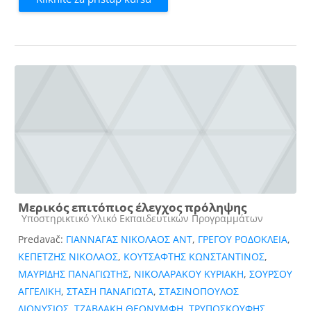
Μερικός επιτόπιος έλεγχος πρόληψης
Kategorija kursa
Υποστηρικτικό Υλικό Εκπαιδευτικών Προγραμμάτων
Predavač:
ΓΙΑΝΝΑΓΑΣ ΝΙΚΟΛΑΟΣ ΑΝΤ
,
ΓΡΕΓΟΥ ΡΟΔΟΚΛΕΙΑ
,
ΚΕΠΕΤΖΗΣ ΝΙΚΟΛΑΟΣ
,
ΚΟΥΤΣΑΦΤΗΣ ΚΩΝΣΤΑΝΤΙΝΟΣ
,
ΜΑΥΡΙΔΗΣ ΠΑΝΑΓΙΩΤΗΣ
,
ΝΙΚΟΛΑΡΑΚΟΥ ΚΥΡΙΑΚΗ
,
ΣΟΥΡΣΟΥ
ΑΓΓΕΛΙΚΗ
,
ΣΤΑΣΗ ΠΑΝΑΓΙΩΤΑ
,
ΣΤΑΣΙΝΟΠΟΥΛΟΣ
ΔΙΟΝΥΣΙΟΣ
,
ΤΖΑΒΛΑΚΗ ΘΕΟΝΥΜΦΗ
,
ΤΡΥΠΟΣΚΟΥΦΗΣ