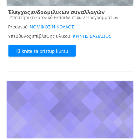
Έλεγχος ενδοομιλικών συναλλαγών
Kategorija kursa
Υποστηρικτικό Υλικό Εκπαιδευτικών Προγραμμάτων
Predavač:
ΝΟΜΙΚΟΣ ΝΙΚΟΛΑΟΣ
Υπεύθυνος επίβλεψης υλικού:
ΚΡΙΝΗΣ ΒΑΣΙΛΕΙΟΣ
Kliknite za pristup kursu