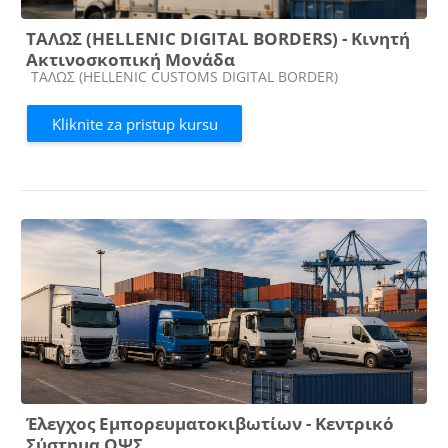
ΤΑΛΩΣ (HELLENIC DIGITAL BORDERS) - Κινητή
Ακτινοσκοπική Μονάδα
Kategorija kursa
ΤΑΛΩΣ (HELLENIC CUSTOMS DIGITAL BORDER)
Kliknite za pristup kursu
Έλεγχος Εμπορευματοκιβωτίων - Κεντρικό
Σύστημα ΟΨΣ