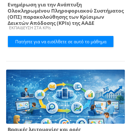
Ενημέρωση για την Ανάπτυξη
Ολοκληρωμένου Πληροφοριακού Συστήματος
(ΟΠΣ) παρακολούθησης των Κρίσιμων
Δεικτών Απόδοσης (KPIs) της ΑΑΔΕ
Κατηγορία μαθήματος
ΕΚΠΑΙΔΕΥΣΗ ΣΤΑ KPIs
Πατήστε για να εισέλθετε σε αυτό το μάθημα
Βασικές λειτουργίες και ροές