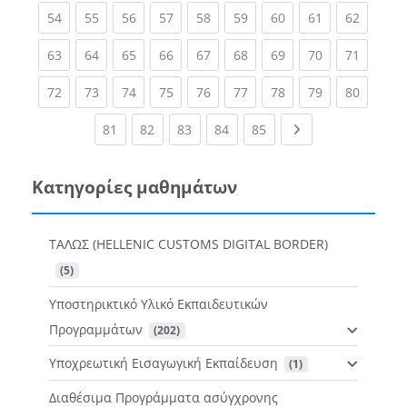
(current)
(current)
(current)
(current)
(current)
(current)
(current)
(current)
(current
54
55
56
57
58
59
60
61
62
(current)
(current)
(current)
(current)
(current)
(current)
(current)
(current)
(current
63
64
65
66
67
68
69
70
71
(current)
(current)
(current)
(current)
(current)
(current)
(current)
(current)
(current
72
73
74
75
76
77
78
79
80
(current)
(current)
(current)
(current)
(current)
Next page
81
82
83
84
85
Κατηγορίες μαθημάτων
ΤΑΛΩΣ (HELLENIC CUSTOMS DIGITAL BORDER)
 (5)
Υποστηρικτικό Υλικό Εκπαιδευτικών
Προγραμμάτων
 (202)
Υποχρεωτική Εισαγωγική Εκπαίδευση
 (1)
Διαθέσιμα Προγράμματα ασύγχρονης