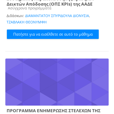
Δεικτών Απόδοσης (ΟΠΣ KPIs) της ΑΑΔΕ
Κατηγορία μαθήματος
Ασύγχρονα προγράμματα
Διδάσκων:
ΔΙΑΜΑΝΤΑΤΟΥ ΣΠΥΡΙΔΟΥΛΑ ΔΙΟΝΥΣΙΑ
,
ΤΖΑΒΛΑΚΗ ΘΕΟΝΥΜΦΗ
Πατήστε για να εισέλθετε σε αυτό το μάθημα
ΠΡΟΓΡΑΜΜΑ ΕΝΗΜΕΡΩΣΗΣ ΣΤΕΛΕΧΩΝ ΤΗΣ