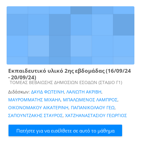
Εκπαιδευτικό υλικό 2ης εβδομάδας (16/09/24
- 20/09/24)
Κατηγορία μαθήματος
ΤΟΜΕΑΣ ΒΕΒΑΙΩΣΗΣ ΔΗΜΟΣΙΩΝ ΕΣΟΔΩΝ (ΣΤΑΔΙΟ Γ1)
Διδάσκων:
ΔΑΥΙΔ ΦΩΤΕΙΝΗ
,
ΛΑΛΙΩΤΗ ΑΚΡΙΒΗ
,
ΜΑΥΡΟΜΜΑΤΗΣ ΜΙΧΑΗΛ
,
ΜΠΑΛΩΜΕΝΟΣ ΛΑΜΠΡΟΣ
,
ΟΙΚΟΝΟΜΑΚΟΥ ΑΙΚΑΤΕΡΙΝΗ
,
ΠΑΠΑΝΙΚΟΛΑΟΥ ΓΕΩ
,
ΣΑΠΟΥΝΤΖΑΚΗΣ ΣΤΑΥΡΟΣ
,
ΧΑΤΖΗΑΝΑΣΤΑΣΙΟΥ ΓΕΩΡΓΙΟΣ
Πατήστε για να εισέλθετε σε αυτό το μάθημα