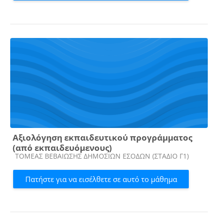
Αξιολόγηση εκπαιδευτικού προγράμματος
(από εκπαιδευόμενους)
Κατηγορία μαθήματος
ΤΟΜΕΑΣ ΒΕΒΑΙΩΣΗΣ ΔΗΜΟΣΙΩΝ ΕΣΟΔΩΝ (ΣΤΑΔΙΟ Γ1)
Πατήστε για να εισέλθετε σε αυτό το μάθημα