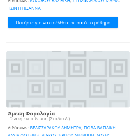
Διδάσκων:
ΚΟΛΟΒΟΥ ΒΑΣΙΛΙΚΗ
,
ΣΤΥΜΦΑΛΙΑΔΟΥ ΜΑΡΙΑ
,
ΤΣΙΝΤΗ ΙΩΑΝΝΑ
Πατήστε για να εισέλθετε σε αυτό το μάθημα
Άμεση Φορολογία
Κατηγορία μαθήματος
Γενική εκπαίδευση (Στάδιο Α')
Διδάσκων:
ΒΕΛΙΣΣΑΡΑΚΟΥ ΔΗΜΗΤΡΑ
,
ΓΙΟΒΑ ΒΑΣΙΛΙΚΗ
,
ΔΑΥΙΔ ΦΩΤΕΙΝΗ
,
ΔΙΑΚΟΣΤΕΡΓΙΟΥ ΑΝΘΙΠΠΗ
,
ΔΟΣΗΣ