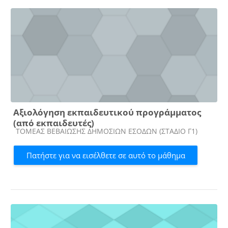
Αξιολόγηση εκπαιδευτικού προγράμματος
(από εκπαιδευτές)
Κατηγορία μαθήματος
ΤΟΜΕΑΣ ΒΕΒΑΙΩΣΗΣ ΔΗΜΟΣΙΩΝ ΕΣΟΔΩΝ (ΣΤΑΔΙΟ Γ1)
Πατήστε για να εισέλθετε σε αυτό το μάθημα