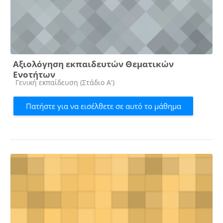
Αξιολόγηση εκπαιδευτών Θεματικών
Ενοτήτων
Κατηγορία μαθήματος
Γενική εκπαίδευση (Στάδιο Α')
Πατήστε για να εισέλθετε σε αυτό το μάθημα