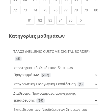
(current)
(current)
(current)
(current)
(current)
(current)
(current)
(current)
(current
72
73
74
75
76
77
78
79
80
(current)
(current)
(current)
(current)
(current)
Next page
81
82
83
84
85
Κατηγορίες μαθημάτων
ΤΑΛΩΣ (HELLENIC CUSTOMS DIGITAL BORDER)
 (5)
Υποστηρικτικό Υλικό Εκπαιδευτικών
Προγραμμάτων
 (202)
Υποχρεωτική Εισαγωγική Εκπαίδευση
 (1)
Διαθέσιμα Προγράμματα ασύγχρονης
εκπαίδευσης
 (29)
Εκπαίδευση των Νεοδιόριστων Χημικών του