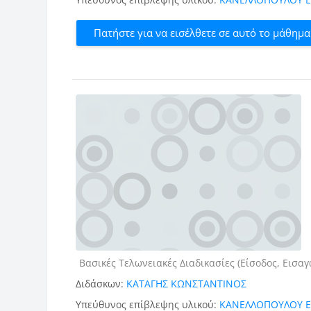
Πατήστε για να εισέλθετε σε αυτό το μάθημα
Κατηγορία μαθήματος
Βασικές Τελωνειακές Διαδικασίες (Είσοδος, Εισα
Διδάσκων:
ΚΑΤΑΓΗΣ ΚΩΝΣΤΑΝΤΙΝΟΣ
Υπεύθυνος επίβλεψης υλικού:
ΚΑΝΕΛΛΟΠΟΥΛΟΥ 