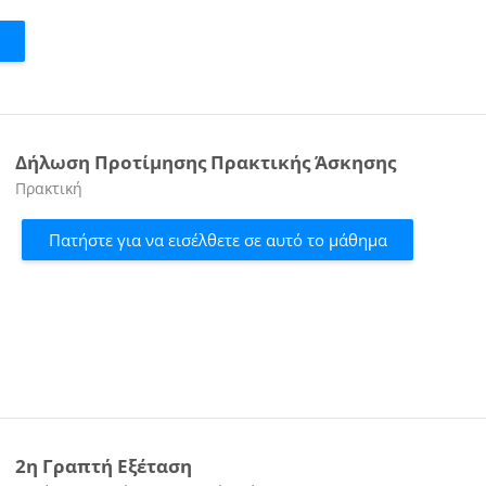
Δήλωση Προτίμησης Πρακτικής Άσκησης
Κατηγορία μαθήματος
Πρακτική
Πατήστε για να εισέλθετε σε αυτό το μάθημα
2η Γραπτή Εξέταση